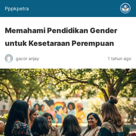
Pppkpetra
Memahami Pendidikan Gender
untuk Kesetaraan Perempuan
gacor anjay
1 tahun ago