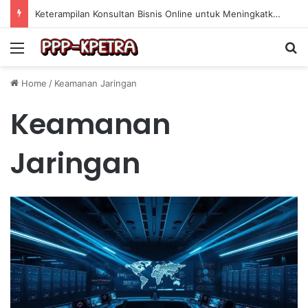
Keterampilan Konsultan Bisnis Online untuk Meningkatkan Pendapatan Berdasarkan Pengalaman Praktis
Menu
Se
Home
/
Keamanan Jaringan
Keamanan
Jaringan