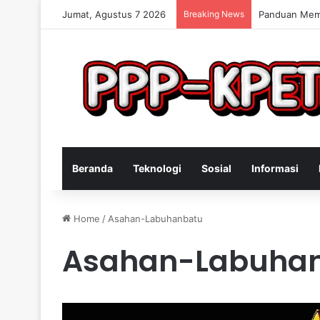
Jumat, Agustus 7 2026
Breaking News
Keterampilan
Beranda
Teknologi
Sosial
Informasi
Home
/
Asahan-Labuhanbatu
Asahan-Labuha