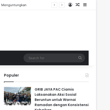
Log In
Random Article
Sidebar
engalaman Praktis
Search
for
Populer
GRIB JAYA PAC Ciamis
Laksanakan Aksi Sosial
Beruntun untuk Warnai
Ramadan dengan Konsistensi