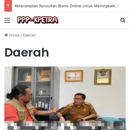
Keterampilan Konsultan Bisnis Online untuk Meningkatkan Pendapatan Berdasarkan Pengalaman Praktis
Menu
Se
Home
/
Daerah
Daerah