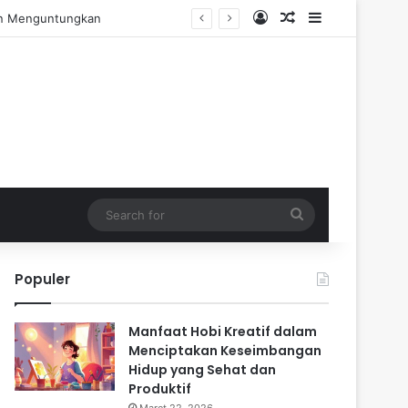
Log In
Random Article
Sidebar
engalaman Praktis
Search
for
Populer
Manfaat Hobi Kreatif dalam
Menciptakan Keseimbangan
Hidup yang Sehat dan
Produktif