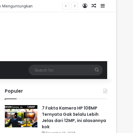
Log In
Random Article
Sidebar
engalaman Praktis
Search
for
Populer
7 Fakta Kamera HP 108MP
Ternyata Gak Selalu Lebih
Jelas dari 12MP, ini alasannya
kok