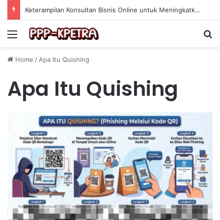
Keterampilan Konsultan Bisnis Online untuk Meningkatkan Pendapatan Berdasarkan Pengalaman Praktis
Menu
Se
Home
/
Apa Itu Quishing
Apa Itu Quishing