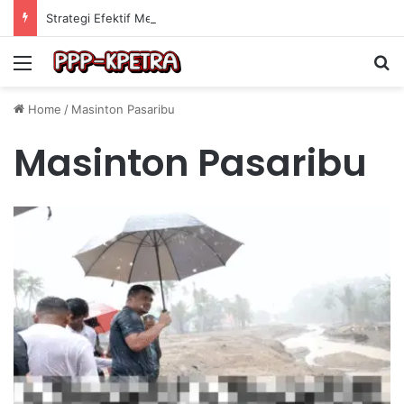
Strategi Efektif Membangun Jaringan dengan Freelancer Senior untuk Mendapatkan Proyek Lebih Banyak
Menu
Se
Home
/
Masinton Pasaribu
Masinton Pasaribu