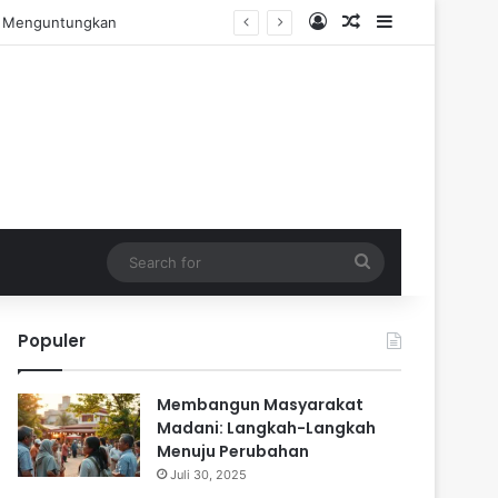
Log In
Random Article
Sidebar
ngalaman Praktis
Search
for
Populer
Membangun Masyarakat
Madani: Langkah-Langkah
Menuju Perubahan
Juli 30, 2025