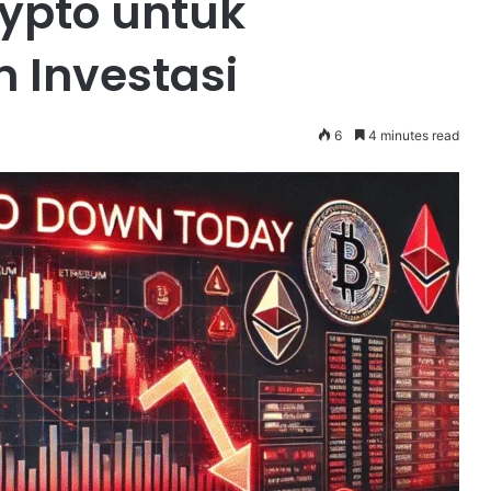
rypto untuk
 Investasi
6
4 minutes read