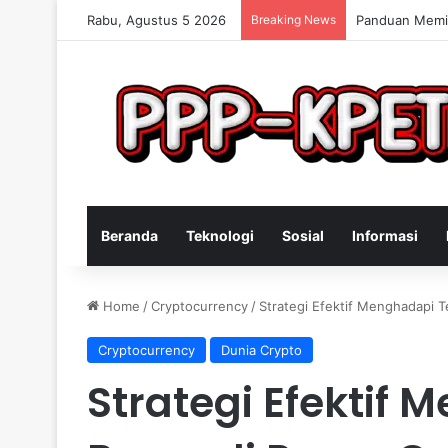
Rabu, Agustus 5 2026
Breaking News
Keterampilan 
Beranda
Teknologi
Sosial
Informasi
Home
/
Cryptocurrency
/
Strategi Efektif Menghadapi T
Cryptocurrency
Dunia Crypto
Strategi Efektif