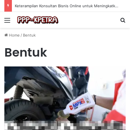
Keterampilan Konsultan Bisnis Online untuk Meningkatkan Pendapatan Berdasarkan Pengalaman Praktis
Menu
Se
Home
/
Bentuk
Bentuk