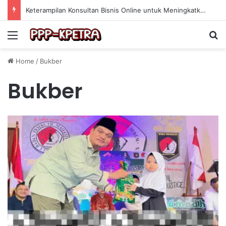
Keterampilan Konsultan Bisnis Online untuk Meningkatkan Pendapatan Berdasarkan Pengalaman Praktis
Menu
Se
Home
/
Bukber
Bukber