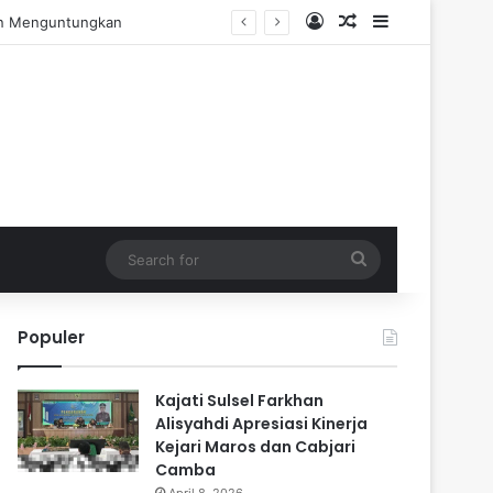
Log In
Random Article
Sidebar
engalaman Praktis
Search
for
Populer
Kajati Sulsel Farkhan
Alisyahdi Apresiasi Kinerja
Kejari Maros dan Cabjari
Camba