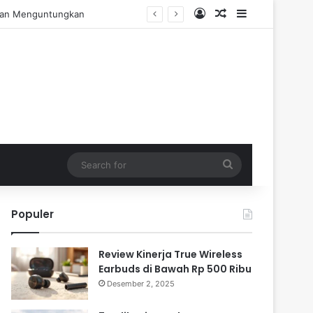
Log In
Random Article
Sidebar
 Pengalaman Praktis
Search
for
Populer
Review Kinerja True Wireless
Earbuds di Bawah Rp 500 Ribu
Desember 2, 2025