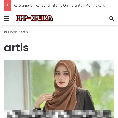
Keterampilan Konsultan Bisnis Online untuk Meningkatkan Pendapatan Berdasarkan Pengalaman Praktis
Menu
Se
Home
/
artis
artis