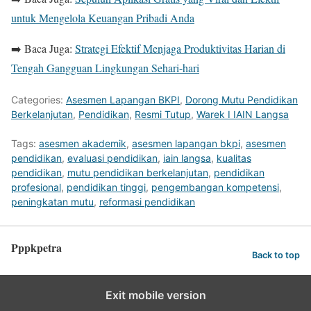
untuk Mengelola Keuangan Pribadi Anda
➡️ Baca Juga:
Strategi Efektif Menjaga Produktivitas Harian di
Tengah Gangguan Lingkungan Sehari-hari
Categories:
Asesmen Lapangan BKPI
,
Dorong Mutu Pendidikan
Berkelanjutan
,
Pendidikan
,
Resmi Tutup
,
Warek I IAIN Langsa
Tags:
asesmen akademik
,
asesmen lapangan bkpi
,
asesmen
pendidikan
,
evaluasi pendidikan
,
iain langsa
,
kualitas
pendidikan
,
mutu pendidikan berkelanjutan
,
pendidikan
profesional
,
pendidikan tinggi
,
pengembangan kompetensi
,
peningkatan mutu
,
reformasi pendidikan
Pppkpetra
Back to top
Exit mobile version