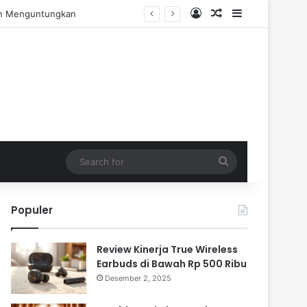
Log In
Random Article
Sidebar
engalaman Praktis
Search
for
Populer
Review Kinerja True Wireless
Earbuds di Bawah Rp 500 Ribu
Desember 2, 2025