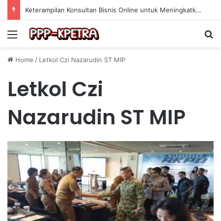
Keterampilan Konsultan Bisnis Online untuk Meningkatkan Pendapatan Berdasarkan Pengalaman Praktis
Menu
Se
Home
/
Letkol Czi Nazarudin ST MIP
Letkol Czi
Nazarudin ST MIP