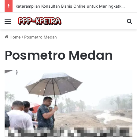
Keterampilan Konsultan Bisnis Online untuk Meningkatkan Pendapatan Berdasarkan Pengalaman Praktis
Menu
Se
Home
/
Posmetro Medan
Posmetro Medan