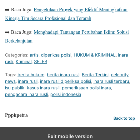
➡️ Baca Juga:
Pengelolaan Proyek yang Efektif Meningkatkan
Kinerja Tim Secara Profesional dan Terarah
➡️ Baca Juga:
Menghadapi Tantangan Perubahan Iklim: Solusi
Berkelanjutan
Categories:
artis
,
diperiksa polisi
,
HUKUM & KRIMINAL
,
inara
rusli
,
Kriminal
,
SELEB
Tags:
berita hukum
,
berita inara rusli
,
Berita Terkini
,
celebrity
news
,
inara rusli
,
inara rusli diperiksa polisi
,
inara rusli terbaru
,
isu publik
,
kasus inara rusli
,
pemeriksaan polisi inara
,
pengacara inara rusli
,
polisi indonesia
Pppkpetra
Back to top
Exit mobile version