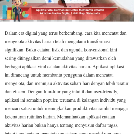
Dalam era digital yang terus berkembang, cara kita mencatat dan
mengelola aktivitas harian telah mengalami transformasi
signifikan. Buku catatan fisik dan agenda konvensional kini
sering ditinggalkan demi kemudahan yang ditawarkan oleh
berbagai aplikasi viral catatan aktivitas harian. Aplikasi-aplikasi
ini dirancang untuk membantu pengguna dalam mencatat,
mengelola, dan meninjau aktivitas sehari-hari dengan lebih teratur
dan efisien. Dengan fitur-fitur yang intuitif dan user-friendly,
aplikasi ini semakin populer, terutama di kalangan individu yang
mencari solusi untuk meningkatkan produktivitas sambil menjaga
keteraturan rutinitas harian. Memanfaatkan aplikasi catatan
aktivitas harian bukan hanya tentang menyusun daftar tugas,
tetapi juga tentang menciptakan sistem yang mendukung gaya