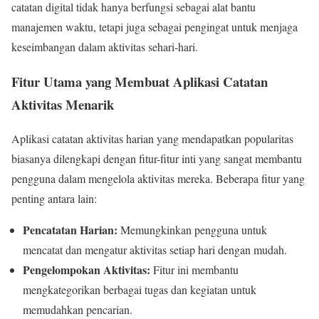
catatan digital tidak hanya berfungsi sebagai alat bantu
manajemen waktu, tetapi juga sebagai pengingat untuk menjaga
keseimbangan dalam aktivitas sehari-hari.
Fitur Utama yang Membuat Aplikasi Catatan
Aktivitas Menarik
Aplikasi catatan aktivitas harian yang mendapatkan popularitas
biasanya dilengkapi dengan fitur-fitur inti yang sangat membantu
pengguna dalam mengelola aktivitas mereka. Beberapa fitur yang
penting antara lain:
Pencatatan Harian:
Memungkinkan pengguna untuk
mencatat dan mengatur aktivitas setiap hari dengan mudah.
Pengelompokan Aktivitas:
Fitur ini membantu
mengkategorikan berbagai tugas dan kegiatan untuk
memudahkan pencarian.