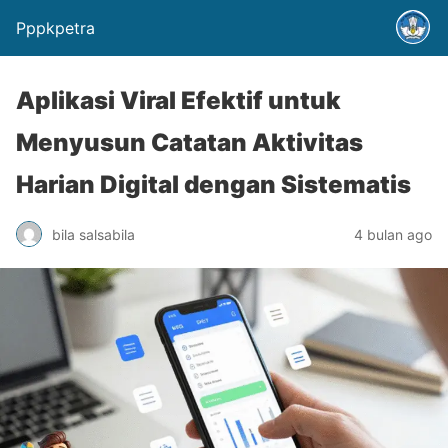
Pppkpetra
Aplikasi Viral Efektif untuk
Menyusun Catatan Aktivitas
Harian Digital dengan Sistematis
bila salsabila
4 bulan ago