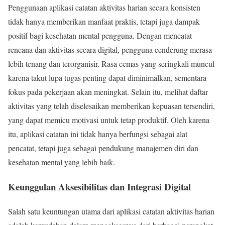
Penggunaan aplikasi catatan aktivitas harian secara konsisten
tidak hanya memberikan manfaat praktis, tetapi juga dampak
positif bagi kesehatan mental pengguna. Dengan mencatat
rencana dan aktivitas secara digital, pengguna cenderung merasa
lebih tenang dan terorganisir. Rasa cemas yang seringkali muncul
karena takut lupa tugas penting dapat diminimalkan, sementara
fokus pada pekerjaan akan meningkat. Selain itu, melihat daftar
aktivitas yang telah diselesaikan memberikan kepuasan tersendiri,
yang dapat memicu motivasi untuk tetap produktif. Oleh karena
itu, aplikasi catatan ini tidak hanya berfungsi sebagai alat
pencatat, tetapi juga sebagai pendukung manajemen diri dan
kesehatan mental yang lebih baik.
Keunggulan Aksesibilitas dan Integrasi Digital
Salah satu keuntungan utama dari aplikasi catatan aktivitas harian