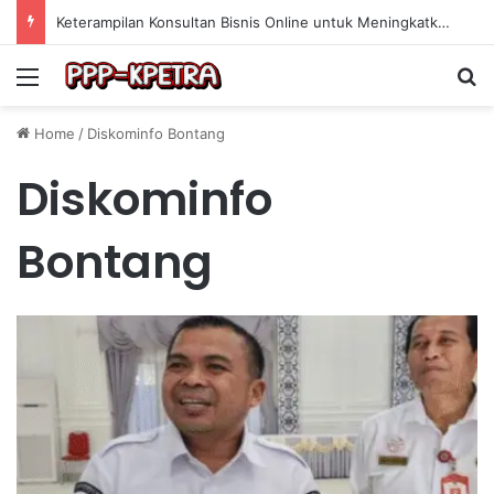
Keterampilan Konsultan Bisnis Online untuk Meningkatkan Pendapatan Berdasarkan Pengalaman Praktis
Menu
Se
Home
/
Diskominfo Bontang
Diskominfo
Bontang