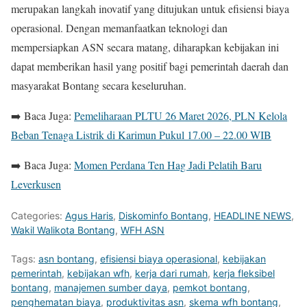
merupakan langkah inovatif yang ditujukan untuk efisiensi biaya
operasional. Dengan memanfaatkan teknologi dan
mempersiapkan ASN secara matang, diharapkan kebijakan ini
dapat memberikan hasil yang positif bagi pemerintah daerah dan
masyarakat Bontang secara keseluruhan.
➡️ Baca Juga:
Pemeliharaan PLTU 26 Maret 2026, PLN Kelola
Beban Tenaga Listrik di Karimun Pukul 17.00 – 22.00 WIB
➡️ Baca Juga:
Momen Perdana Ten Hag Jadi Pelatih Baru
Leverkusen
Categories:
Agus Haris
,
Diskominfo Bontang
,
HEADLINE NEWS
,
Wakil Walikota Bontang
,
WFH ASN
Tags:
asn bontang
,
efisiensi biaya operasional
,
kebijakan
pemerintah
,
kebijakan wfh
,
kerja dari rumah
,
kerja fleksibel
bontang
,
manajemen sumber daya
,
pemkot bontang
,
penghematan biaya
,
produktivitas asn
,
skema wfh bontang
,