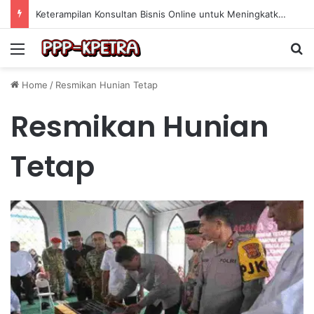
Keterampilan Konsultan Bisnis Online untuk Meningkatkan Pendapatan Berdasarkan Pengalaman Praktis
Menu
Se
Home
/
Resmikan Hunian Tetap
Resmikan Hunian
Tetap