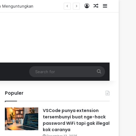
Log In
Random Article
Sidebar
dan Menguntungkan
Search
for
Populer
VSCode punya extension
tersembunyi buat nge-hack
password WiFi tapi gak illegal
kok caranya