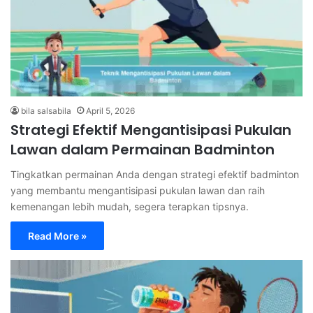
bila salsabila
April 5, 2026
Strategi Efektif Mengantisipasi Pukulan
Lawan dalam Permainan Badminton
Tingkatkan permainan Anda dengan strategi efektif badminton
yang membantu mengantisipasi pukulan lawan dan raih
kemenangan lebih mudah, segera terapkan tipsnya.
Read More »