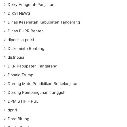
Dikky Anugerah Panjaitan
DIKSI NEWS
Dinas Kesehatan Kabupaten Tangerang
Dinas PUPR Banten
diperiksa polisi
Diskominfo Bontang
distribusi
DKR Kabupaten Tangerang
Donald Trump
Dorong Mutu Pendidikan Berkelanjutan
Dorong Pembangunan Tangguh
DPM STIH – PGL
dpr ri
Dprd Bitung