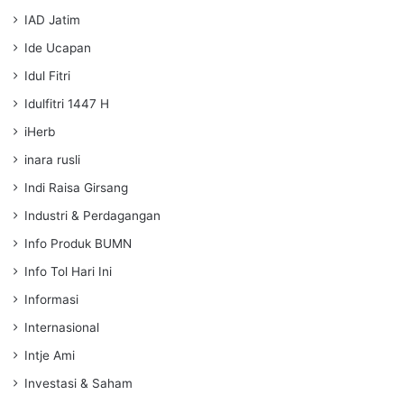
IAD Jatim
Ide Ucapan
Idul Fitri
Idulfitri 1447 H
iHerb
inara rusli
Indi Raisa Girsang
Industri & Perdagangan
Info Produk BUMN
Info Tol Hari Ini
Informasi
Internasional
Intje Ami
Investasi & Saham