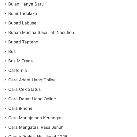
Bulan Hanya Satu
Bumi Tadulako
Bupati Labusel
Bupati Madina Saipullah Nasution
Bupati Tapteng
Bus
Bus M Trans.
California
Cara Adapt Uang Online
Cara Cek Status
Cara Dapat Uang Online
Cara iPhone
Cara Manajemen Keuangan
Cara Mengatasi Rasa Jenuh
Cegah Praktik Haji Ilegal 2026