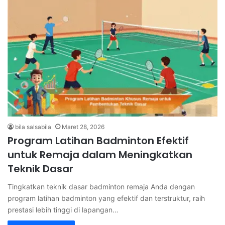
bila salsabila
Maret 28, 2026
Program Latihan Badminton Efektif
untuk Remaja dalam Meningkatkan
Teknik Dasar
Tingkatkan teknik dasar badminton remaja Anda dengan
program latihan badminton yang efektif dan terstruktur, raih
prestasi lebih tinggi di lapangan…