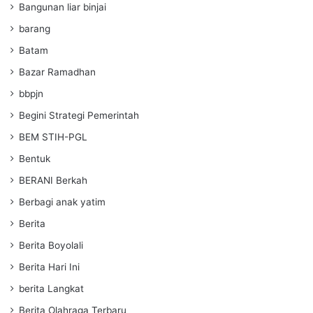
Bangunan liar binjai
barang
Batam
Bazar Ramadhan
bbpjn
Begini Strategi Pemerintah
BEM STIH-PGL
Bentuk
BERANI Berkah
Berbagi anak yatim
Berita
Berita Boyolali
Berita Hari Ini
berita Langkat
Berita Olahraga Terbaru