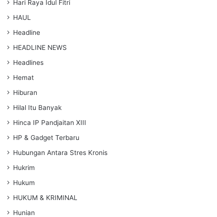
Hari Raya Idul Fitri
HAUL
Headline
HEADLINE NEWS
Headlines
Hemat
Hiburan
Hilal Itu Banyak
Hinca IP Pandjaitan XIII
HP & Gadget Terbaru
Hubungan Antara Stres Kronis
Hukrim
Hukum
HUKUM & KRIMINAL
Hunian