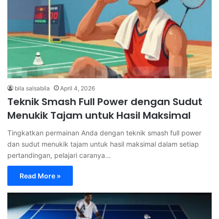
bila salsabila
April 4, 2026
Teknik Smash Full Power dengan Sudut
Menukik Tajam untuk Hasil Maksimal
Tingkatkan permainan Anda dengan teknik smash full power
dan sudut menukik tajam untuk hasil maksimal dalam setiap
pertandingan, pelajari caranya…
Read More »