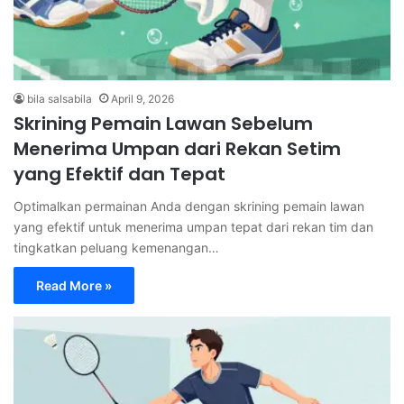
bila salsabila
April 9, 2026
Skrining Pemain Lawan Sebelum
Menerima Umpan dari Rekan Setim
yang Efektif dan Tepat
Optimalkan permainan Anda dengan skrining pemain lawan
yang efektif untuk menerima umpan tepat dari rekan tim dan
tingkatkan peluang kemenangan…
Read More »