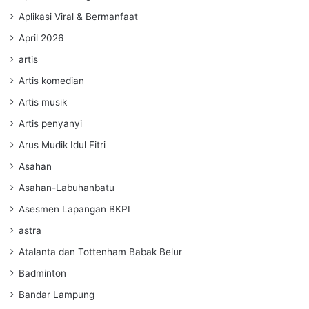
Aplikasi Viral & Bermanfaat
April 2026
artis
Artis komedian
Artis musik
Artis penyanyi
Arus Mudik Idul Fitri
Asahan
Asahan-Labuhanbatu
Asesmen Lapangan BKPI
astra
Atalanta dan Tottenham Babak Belur
Badminton
Bandar Lampung