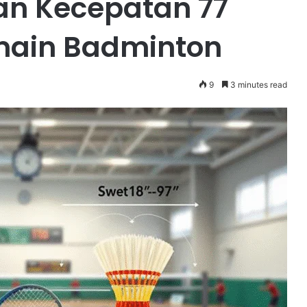
an Kecepatan 77
main Badminton
9
3 minutes read