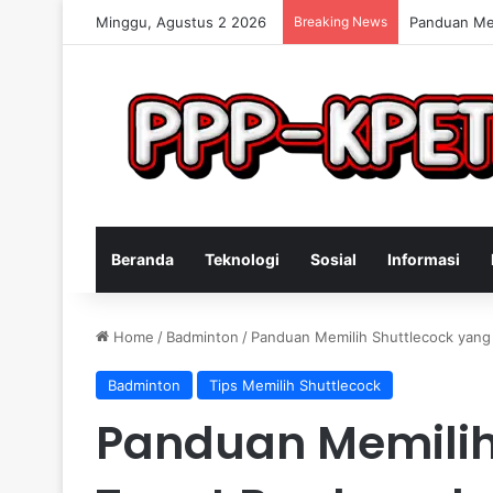
Minggu, Agustus 2 2026
Breaking News
Keterampila
Beranda
Teknologi
Sosial
Informasi
Home
/
Badminton
/
Panduan Memilih Shuttlecock yang
Badminton
Tips Memilih Shuttlecock
Panduan Memilih