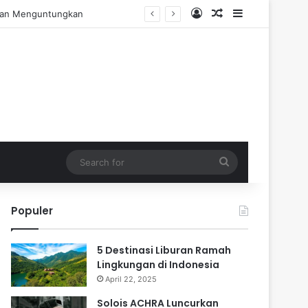
Log In
Random Article
Sidebar
 Pengalaman Praktis
Search
for
Populer
5 Destinasi Liburan Ramah
Lingkungan di Indonesia
April 22, 2025
Solois ACHRA Luncurkan