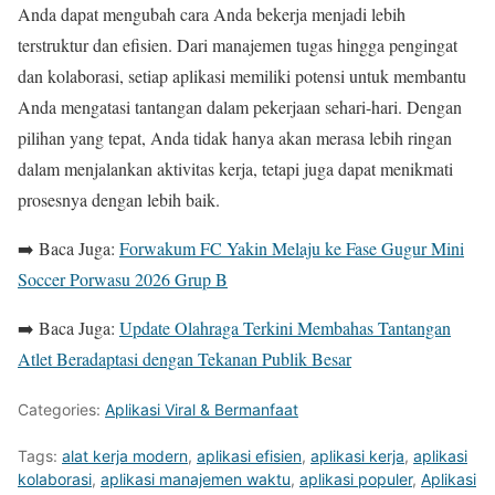
Anda dapat mengubah cara Anda bekerja menjadi lebih
terstruktur dan efisien. Dari manajemen tugas hingga pengingat
dan kolaborasi, setiap aplikasi memiliki potensi untuk membantu
Anda mengatasi tantangan dalam pekerjaan sehari-hari. Dengan
pilihan yang tepat, Anda tidak hanya akan merasa lebih ringan
dalam menjalankan aktivitas kerja, tetapi juga dapat menikmati
prosesnya dengan lebih baik.
➡️ Baca Juga:
Forwakum FC Yakin Melaju ke Fase Gugur Mini
Soccer Porwasu 2026 Grup B
➡️ Baca Juga:
Update Olahraga Terkini Membahas Tantangan
Atlet Beradaptasi dengan Tekanan Publik Besar
Categories:
Aplikasi Viral & Bermanfaat
Tags:
alat kerja modern
,
aplikasi efisien
,
aplikasi kerja
,
aplikasi
kolaborasi
,
aplikasi manajemen waktu
,
aplikasi populer
,
Aplikasi