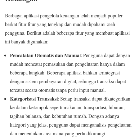
Berbagai aplikasi pengelola keuangan telah menjadi populer
berkat fitur-fitur yang lengkap dan mudah dipahami oleh
pengguna. Berikut adalah beberapa fitur yang membuat aplikasi
ini banyak digunakan:
Pencatatan Otomatis dan Manual
: Pengguna dapat dengan
mudah mencatat pemasukan dan pengeluaran hanya dalam
beberapa langkah. Beberapa aplikasi bahkan terintegrasi
dengan sistem pembayaran digital, sehingga transaksi dapat
tercatat secara otomatis tanpa perlu input manual.
Kategorisasi Transaksi
: Setiap transaksi dapat dikategorikan
ke dalam kelompok seperti makanan, transportasi, hiburan,
tagihan bulanan, dan kebutuhan rumah. Dengan adanya
kategori yang jelas, pengguna dapat menganalisis pengeluaran
dan menentukan area mana yang perlu dikurangi.