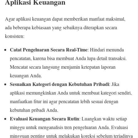
Aplikasi Keuangan
Agar aplikasi keuangan dapat memberikan manfaat maksimal,
ada beberapa kebiasaan yang sebaiknya diterapkan secara
konsisten:
Catat Pengeluaran Secara Real-Time
: Hindari menunda
pencatatan, karena bisa membuat Anda lupa detail transaksi.
Mencatat secara langsung menjamin ketepatan laporan
keuangan Anda.
Sesuaikan Kategori dengan Kebutuhan Pribadi
: Jika
aplikasi memungkinkan Anda untuk membuat kategori sendiri,
manfaatkan fitur ini agar pencatatan lebih sesuai dengan
kebutuhan pribadi Anda.
Evaluasi Keuangan Secara Rutin
: Luangkan waktu setiap
minggu untuk menganalisis tren pengeluaran Anda. Evaluasi
mingguan penting untuk melakukan koreksi sebelum terjadinya