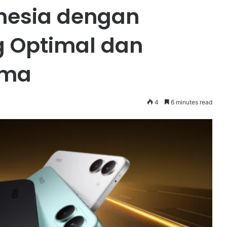
onesia dengan
 Optimal dan
ama
4
6 minutes read