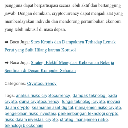
pengguna dapat berpartisipasi secara lebih aktif dan bertanggung
jawab. Dengan demikian, cryptocurrency dapat menjadi alat yang
memberdayakan individu dan mendorong pertumbuhan ekonomi
yang lebih inklusif di masa depan.
➡️ Baca Juga:
Stres Kronis dan Dampaknya Terhadap Lemak
Perut yang Sulit Hilang karena Kortisol
➡️ Baca Juga:
Strategi Efektif Mengatasi Kebosanan Bekerja
Sendirian di Depan Komputer Seharian
Categories:
Cryptocurrency
Tags:
analisis risiko cryptocurrency
,
dampak teknologi pada
crypto
,
dunia cryptocurrency
,
fungsi teknologi crypto
,
inovasi
dalam crypto
,
keamanan aset digital
,
manajemen risiko crypto
,
pengelolaan risiko investasi
,
perkembangan teknologi crypto
,
risiko dalam investasi crypto
,
strategi manajemen risiko
,
teknologi blockchain