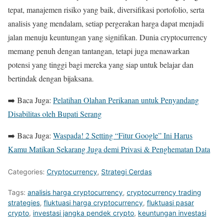
tepat, manajemen risiko yang baik, diversifikasi portofolio, serta
analisis yang mendalam, setiap pergerakan harga dapat menjadi
jalan menuju keuntungan yang signifikan. Dunia cryptocurrency
memang penuh dengan tantangan, tetapi juga menawarkan
potensi yang tinggi bagi mereka yang siap untuk belajar dan
bertindak dengan bijaksana.
➡️ Baca Juga:
Pelatihan Olahan Perikanan untuk Penyandang
Disabilitas oleh Bupati Serang
➡️ Baca Juga:
Waspada! 2 Setting “Fitur Google” Ini Harus
Kamu Matikan Sekarang Juga demi Privasi & Penghematan Data
Categories:
Cryptocurrency
,
Strategi Cerdas
Tags:
analisis harga cryptocurrency
,
cryptocurrency trading
strategies
,
fluktuasi harga cryptocurrency
,
fluktuasi pasar
crypto
,
investasi jangka pendek crypto
,
keuntungan investasi