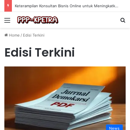
Keterampilan Konsultan Bisnis Online untuk Meningkatkan Pendapatan Berdasarkan Pengalaman Praktis
Menu
Se
Home
/
Edisi Terkini
Edisi Terkini
News