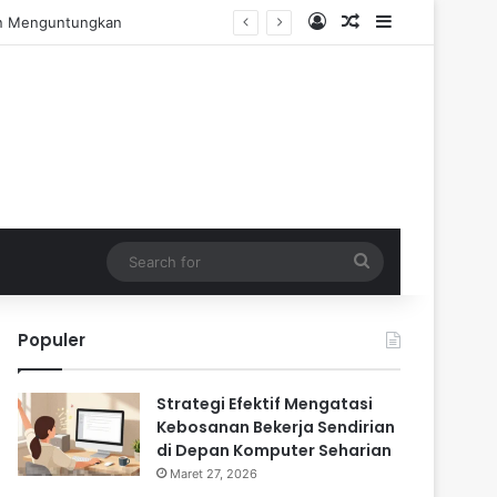
Log In
Random Article
Sidebar
engalaman Praktis
Search
for
Populer
Strategi Efektif Mengatasi
Kebosanan Bekerja Sendirian
di Depan Komputer Seharian
Maret 27, 2026