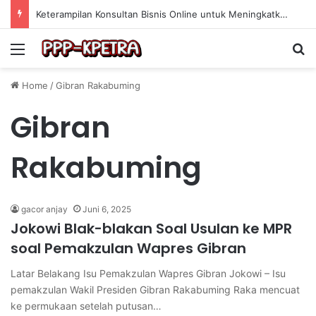
Keterampilan Konsultan Bisnis Online untuk Meningkatkan Pendapatan Berdasarkan Pengalaman Praktis
Menu
Se
Home
/
Gibran Rakabuming
Gibran
Rakabuming
gacor anjay
Juni 6, 2025
Jokowi Blak-blakan Soal Usulan ke MPR
soal Pemakzulan Wapres Gibran
Latar Belakang Isu Pemakzulan Wapres Gibran Jokowi – Isu
pemakzulan Wakil Presiden Gibran Rakabuming Raka mencuat
ke permukaan setelah putusan…