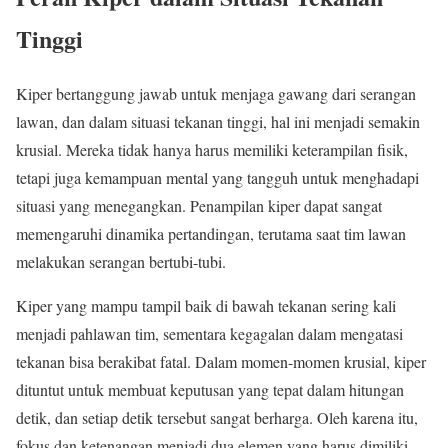
Tinggi
Kiper bertanggung jawab untuk menjaga gawang dari serangan
lawan, dan dalam situasi tekanan tinggi, hal ini menjadi semakin
krusial. Mereka tidak hanya harus memiliki keterampilan fisik,
tetapi juga kemampuan mental yang tangguh untuk menghadapi
situasi yang menegangkan. Penampilan kiper dapat sangat
memengaruhi dinamika pertandingan, terutama saat tim lawan
melakukan serangan bertubi-tubi.
Kiper yang mampu tampil baik di bawah tekanan sering kali
menjadi pahlawan tim, sementara kegagalan dalam mengatasi
tekanan bisa berakibat fatal. Dalam momen-momen krusial, kiper
dituntut untuk membuat keputusan yang tepat dalam hitungan
detik, dan setiap detik tersebut sangat berharga. Oleh karena itu,
fokus dan ketenangan menjadi dua elemen yang harus dimiliki