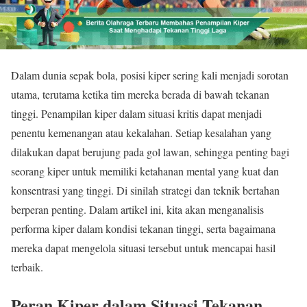
Dalam dunia sepak bola, posisi kiper sering kali menjadi sorotan
utama, terutama ketika tim mereka berada di bawah tekanan
tinggi. Penampilan kiper dalam situasi kritis dapat menjadi
penentu kemenangan atau kekalahan. Setiap kesalahan yang
dilakukan dapat berujung pada gol lawan, sehingga penting bagi
seorang kiper untuk memiliki ketahanan mental yang kuat dan
konsentrasi yang tinggi. Di sinilah strategi dan teknik bertahan
berperan penting. Dalam artikel ini, kita akan menganalisis
performa kiper dalam kondisi tekanan tinggi, serta bagaimana
mereka dapat mengelola situasi tersebut untuk mencapai hasil
terbaik.
Peran Kiper dalam Situasi Tekanan