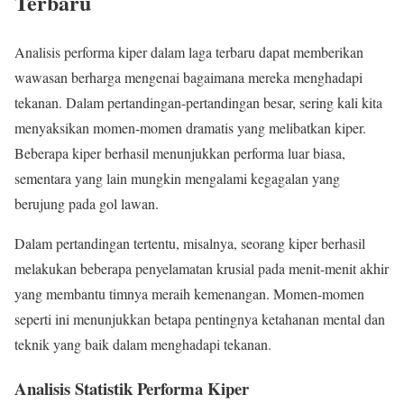
Terbaru
Analisis performa kiper dalam laga terbaru dapat memberikan
wawasan berharga mengenai bagaimana mereka menghadapi
tekanan. Dalam pertandingan-pertandingan besar, sering kali kita
menyaksikan momen-momen dramatis yang melibatkan kiper.
Beberapa kiper berhasil menunjukkan performa luar biasa,
sementara yang lain mungkin mengalami kegagalan yang
berujung pada gol lawan.
Dalam pertandingan tertentu, misalnya, seorang kiper berhasil
melakukan beberapa penyelamatan krusial pada menit-menit akhir
yang membantu timnya meraih kemenangan. Momen-momen
seperti ini menunjukkan betapa pentingnya ketahanan mental dan
teknik yang baik dalam menghadapi tekanan.
Analisis Statistik Performa Kiper