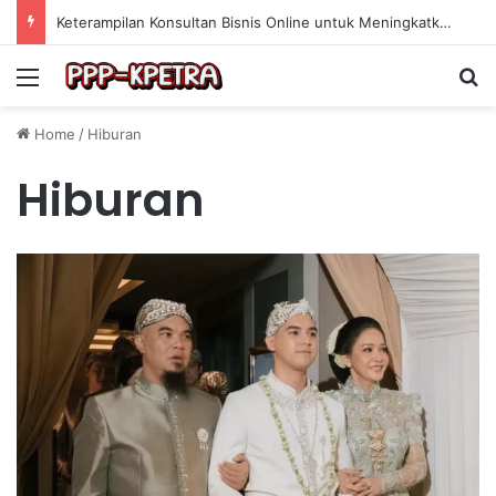
Keterampilan Konsultan Bisnis Online untuk Meningkatkan Pendapatan Berdasarkan Pengalaman Praktis
Menu
Se
Home
/
Hiburan
Hiburan