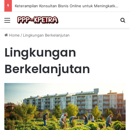
Keterampilan Konsultan Bisnis Online untuk Meningkatkan Pendapatan Berdasarkan Pengalaman Praktis
Menu
Se
Home
/
Lingkungan Berkelanjutan
Lingkungan
Berkelanjutan