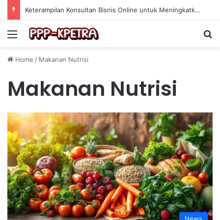
Keterampilan Konsultan Bisnis Online untuk Meningkatkan Pendapatan Berdasarkan Pengalaman Praktis
Menu
Se
Home
/
Makanan Nutrisi
Makanan Nutrisi
News