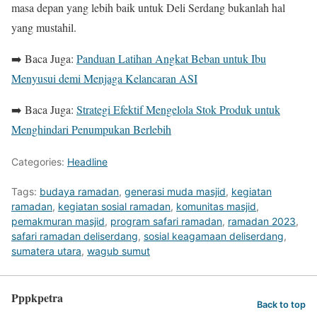
masa depan yang lebih baik untuk Deli Serdang bukanlah hal
yang mustahil.
➡️ Baca Juga:
Panduan Latihan Angkat Beban untuk Ibu
Menyusui demi Menjaga Kelancaran ASI
➡️ Baca Juga:
Strategi Efektif Mengelola Stok Produk untuk
Menghindari Penumpukan Berlebih
Categories:
Headline
Tags:
budaya ramadan
,
generasi muda masjid
,
kegiatan
ramadan
,
kegiatan sosial ramadan
,
komunitas masjid
,
pemakmuran masjid
,
program safari ramadan
,
ramadan 2023
,
safari ramadan deliserdang
,
sosial keagamaan deliserdang
,
sumatera utara
,
wagub sumut
Pppkpetra
Back to top