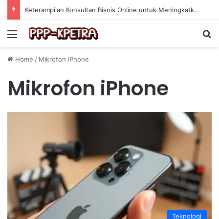
Keterampilan Konsultan Bisnis Online untuk Meningkatkan Pendapatan Berdasarkan Pengalaman Praktis
Menu
Se
Home
/
Mikrofon iPhone
Mikrofon iPhone
Teknologi