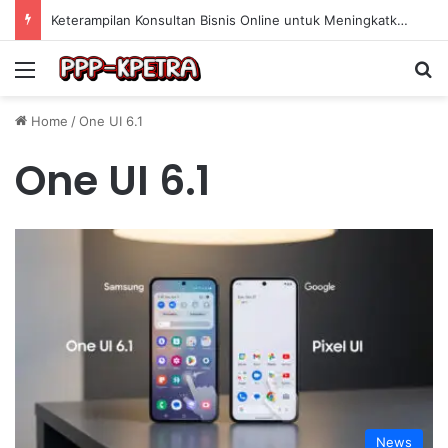
Keterampilan Konsultan Bisnis Online untuk Meningkatkan Pendapatan Berdasarkan Pengalaman Praktis
Menu
Se
Home
/
One UI 6.1
One UI 6.1
News