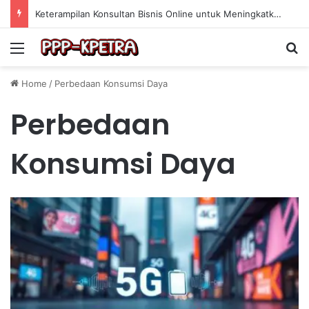
Keterampilan Konsultan Bisnis Online untuk Meningkatkan Pendapatan Berdasarkan Pengalaman Praktis
Menu
Se
Home
/
Perbedaan Konsumsi Daya
Perbedaan
Konsumsi Daya