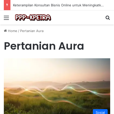
Keterampilan Konsultan Bisnis Online untuk Meningkatkan Pendapatan Berdasarkan Pengalaman Praktis
Menu
Se
Home
/
Pertanian Aura
Pertanian Aura
Sosial