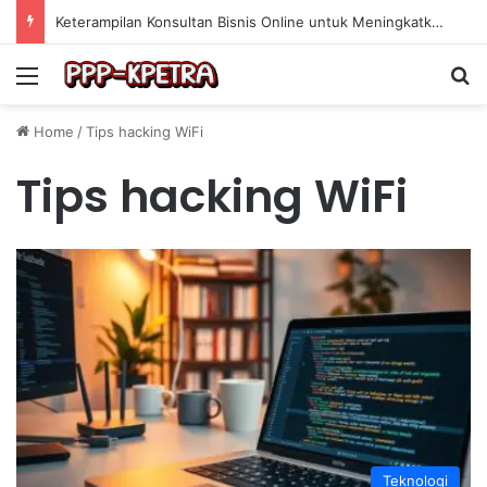
Keterampilan Konsultan Bisnis Online untuk Meningkatkan Pendapatan Berdasarkan Pengalaman Praktis
Menu
Se
Home
/
Tips hacking WiFi
Tips hacking WiFi
Teknologi