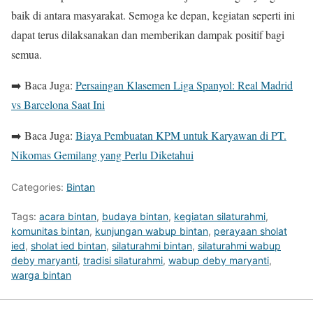
baik di antara masyarakat. Semoga ke depan, kegiatan seperti ini
dapat terus dilaksanakan dan memberikan dampak positif bagi
semua.
➡️ Baca Juga:
Persaingan Klasemen Liga Spanyol: Real Madrid
vs Barcelona Saat Ini
➡️ Baca Juga:
Biaya Pembuatan KPM untuk Karyawan di PT.
Nikomas Gemilang yang Perlu Diketahui
Categories:
Bintan
Tags:
acara bintan
,
budaya bintan
,
kegiatan silaturahmi
,
komunitas bintan
,
kunjungan wabup bintan
,
perayaan sholat
ied
,
sholat ied bintan
,
silaturahmi bintan
,
silaturahmi wabup
deby maryanti
,
tradisi silaturahmi
,
wabup deby maryanti
,
warga bintan