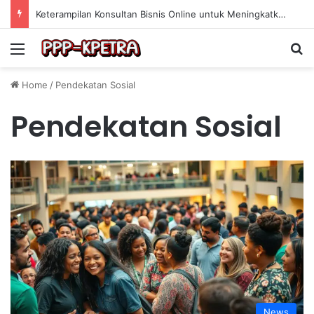
Keterampilan Konsultan Bisnis Online untuk Meningkatkan Pendapatan Berdasarkan Pengalaman Praktis
Menu
Se
Home
/
Pendekatan Sosial
Pendekatan Sosial
News