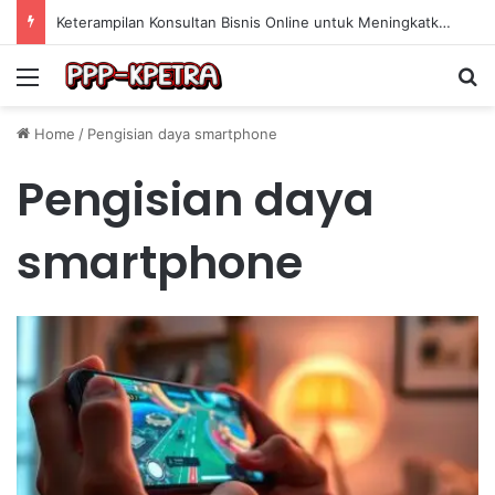
Keterampilan Konsultan Bisnis Online untuk Meningkatkan Pendapatan Berdasarkan Pengalaman Praktis
Menu
Se
Home
/
Pengisian daya smartphone
Pengisian daya
smartphone