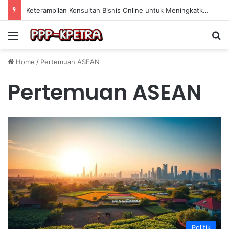
Keterampilan Konsultan Bisnis Online untuk Meningkatkan Pendapatan Berdasarkan Pengalaman Praktis
Menu
Se
Home
/
Pertemuan ASEAN
Pertemuan ASEAN
Politik