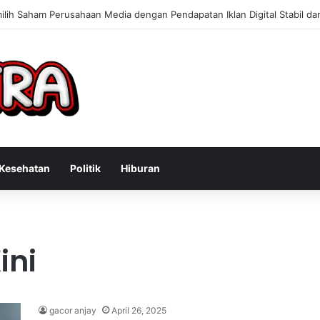
 Konsultan Bisnis Online untuk Meningkatkan Pendapatan Berdasarkan P
Kesehatan
Politik
Hiburan
ini
gacor anjay
April 26, 2025