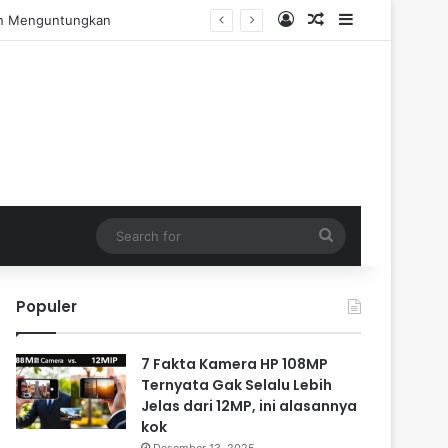
Log In
Random Article
Sidebar
engalaman Praktis
Search
for
Populer
7 Fakta Kamera HP 108MP
Ternyata Gak Selalu Lebih
Jelas dari 12MP, ini alasannya
kok